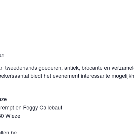
an
van tweedehands goederen, antiek, brocante en verzamel
oekersaantal biedt het evenement interessante mogelijk
eze
Brempt en Peggy Callebaut
80 Wieze
llen.be