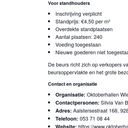
Voor standhouders
Inschrijving verplicht
Standprijs: €4,50 per m²
Overdekte standplaatsen
Aantal plaatsen: 240
Voeding toegestaan
Nieuwe goederen niet toegesta
De beurs richt zich op verkopers 
beursoppervlakte en het grote bez
Contact en organisatie
Oktoberhallen Wi
Organisatie:
Silvia Van 
Contactpersonen:
Aalstersestraat 168, 92
Adres:
053 71 08 44
Telefoon:
https://www.oktoberha
Website: