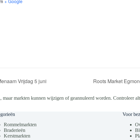
um
+ Google
Menaam Vrijdag 5 juni
Roots Market Egmond
, maar markten kunnen wijzigen of geannuleerd worden. Controleer altij
gorieën
Voor be
Rommelmarkten
Ov
Braderieën
Bl
Kerstmarkten
Pl