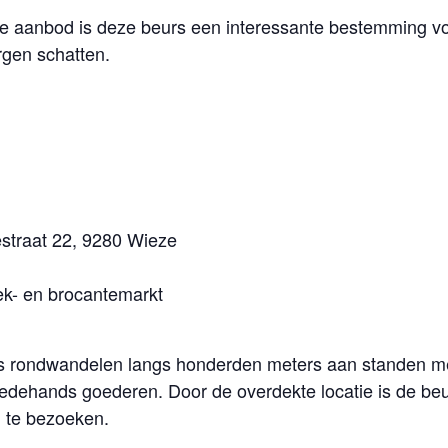
de aanbod is deze beurs een interessante bestemming vo
rgen schatten.
estraat 22, 9280 Wieze
ek- en brocantemarkt
s rondwandelen langs honderden meters aan standen met
eedehands goederen. Door de overdekte locatie is de be
 te bezoeken.