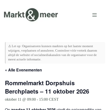
Ga
naar
de
inhoud
⚠️ Let op: Organisatoren kunnen markten op het laatste moment
wijzigen, verplaatsen of annuleren. Controleer vóór vertrek daarom
altijd de website of socialmediakanalen van de organisator voor de
meest actuele informatie.
« Alle Evenementen
Rommelmarkt Dorpshuis
Berchplaets – 11 oktober 2026
oktober 11 @ 09:00
-
15:00
CEST
Op
zondag 11 oktober 2026
vindt de najaarseditie van