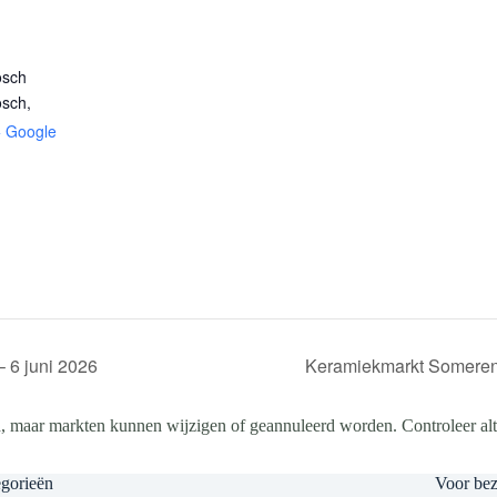
osch
osch
,
+ Google
 6 juni 2026
Keramiekmarkt Someren
, maar markten kunnen wijzigen of geannuleerd worden. Controleer altij
gorieën
Voor be