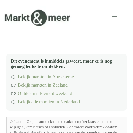
Ga
naar
de
inhoud
Dit evenement is inmiddels geweest, maar er is nog
genoeg leuks te ontdekken:
👉
Bekijk markten in Aagtekerke
👉
Bekijk markten in Zeeland
👉
Ontdek markten dit weekend
👉
Bekijk alle markten in Nederland
⚠️ Let op: Organisatoren kunnen markten op het laatste moment
wijzigen, verplaatsen of annuleren. Controleer vóór vertrek daarom
altijd de website of socialmediakanalen van de organisator voor de