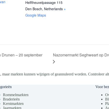
 van
Helftheuvelpassage 115
Den Bosch
,
Netherlands
+
Google Maps
Nazomermarkt Seghweart op Dre
n Drunen – 20 september
, maar markten kunnen wijzigen of geannuleerd worden. Controleer altij
gorieën
Voor be
Rommelmarkten
Ov
Braderieën
Bl
Kerstmarkten
Pl
Jaarmarkten
Ad