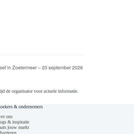
ef in Zoetermeer – 20 september 2026
d de organisator voor actuele informatie.
zoekers & ondernemers
er ons
ogs & inspiratie
aats jouw markt
verteren