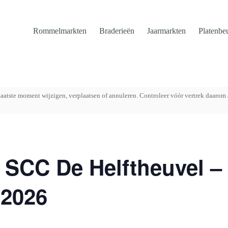
Rommelmarkten
Braderieën
Jaarmarkten
Platenbe
aatste moment wijzigen, verplaatsen of annuleren. Controleer vóór vertrek daarom 
SCC De Helftheuvel –
 2026