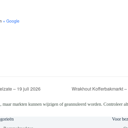
m
+ Google
lzate – 19 juli 2026
Wrakhout Kofferbakmarkt – 
, maar markten kunnen wijzigen of geannuleerd worden. Controleer altij
gorieën
Voor be