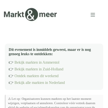
Ga
naar
de
inhoud
Dit evenement is inmiddels geweest, maar er is nog
genoeg leuks te ontdekken:
👉
Bekijk markten in Ammerstol
👉
Bekijk markten in Zuid-Holland
👉
Ontdek markten dit weekend
👉
Bekijk alle markten in Nederland
⚠️ Let op: Organisatoren kunnen markten op het laatste moment
wijzigen, verplaatsen of annuleren. Controleer vóór vertrek daarom
altijd de website of socialmediakanalen van de organisator voor de