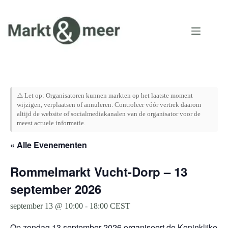
Ga
naar
de
inhoud
⚠️ Let op: Organisatoren kunnen markten op het laatste moment
wijzigen, verplaatsen of annuleren. Controleer vóór vertrek daarom
altijd de website of socialmediakanalen van de organisator voor de
meest actuele informatie.
« Alle Evenementen
Rommelmarkt Vucht-Dorp – 13
september 2026
september 13 @ 10:00
-
18:00
CEST
Op zondag 13 september 2026 organiseert de Koninklijke