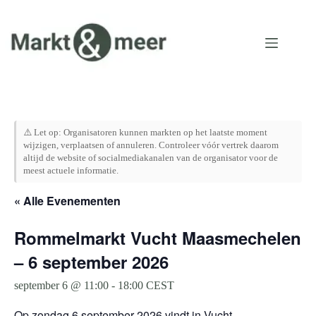
Ga
naar
de
inhoud
⚠️ Let op: Organisatoren kunnen markten op het laatste moment
wijzigen, verplaatsen of annuleren. Controleer vóór vertrek daarom
altijd de website of socialmediakanalen van de organisator voor de
meest actuele informatie.
« Alle Evenementen
Rommelmarkt Vucht Maasmechelen
– 6 september 2026
september 6 @ 11:00
-
18:00
CEST
Op zondag 6 september 2026 vindt in Vucht,