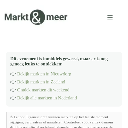
Ga
naar
de
inhoud
Dit evenement is inmiddels geweest, maar er is nog
genoeg leuks te ontdekken:
👉
Bekijk markten in Nieuwdorp
👉
Bekijk markten in Zeeland
👉
Ontdek markten dit weekend
👉
Bekijk alle markten in Nederland
⚠️ Let op: Organisatoren kunnen markten op het laatste moment
wijzigen, verplaatsen of annuleren. Controleer vóór vertrek daarom
altijd de website of socialmediakanalen van de organisator voor de