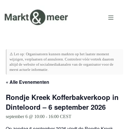
Ga
naar
de
inhoud
⚠️ Let op: Organisatoren kunnen markten op het laatste moment
wijzigen, verplaatsen of annuleren. Controleer vóór vertrek daarom
altijd de website of socialmediakanalen van de organisator voor de
meest actuele informatie.
« Alle Evenementen
Rondje Kreek Kofferbakverkoop in
Dinteloord – 6 september 2026
september 6 @ 10:00
-
16:00
CEST
Op zondag 6 september 2026 vindt de Rondje Kreek