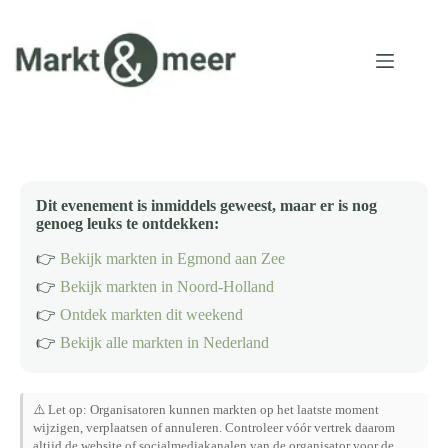
Ga
naar
de
inhoud
Dit evenement is inmiddels geweest, maar er is nog
genoeg leuks te ontdekken:
👉
Bekijk markten in Egmond aan Zee
👉
Bekijk markten in Noord-Holland
👉
Ontdek markten dit weekend
👉
Bekijk alle markten in Nederland
⚠️ Let op: Organisatoren kunnen markten op het laatste moment
wijzigen, verplaatsen of annuleren. Controleer vóór vertrek daarom
altijd de website of socialmediakanalen van de organisator voor de