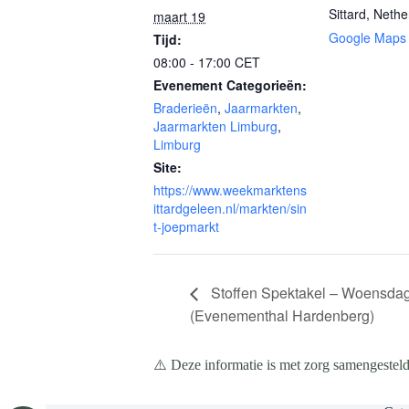
Sittard
,
Nethe
maart 19
Google Maps
Tijd:
08:00 - 17:00
CET
Evenement Categorieën:
Braderieën
,
Jaarmarkten
,
Jaarmarkten Limburg
,
Limburg
Site:
https://www.weekmarktens
ittardgeleen.nl/markten/sin
t-joepmarkt
Stoffen Spektakel – Woensdag
(Evenementhal Hardenberg)
⚠️ Deze informatie is met zorg samengesteld