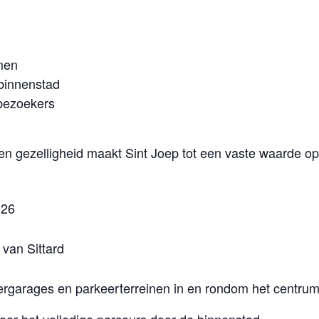
men
 binnenstad
 bezoekers
 en gezelligheid maakt Sint Joep tot een vaste waarde o
026
 van Sittard
ergarages en parkeerterreinen in en rondom het centru