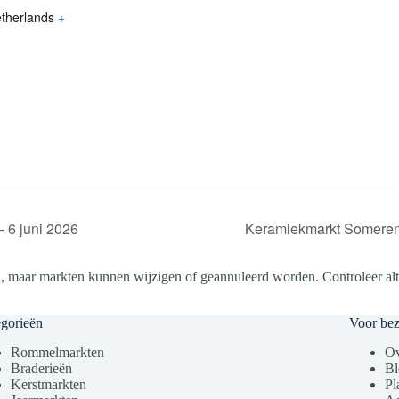
therlands
+
 6 juni 2026
Keramiekmarkt Someren
, maar markten kunnen wijzigen of geannuleerd worden. Controleer altij
gorieën
Voor be
Rommelmarkten
Ov
Braderieën
Bl
Kerstmarkten
Pl