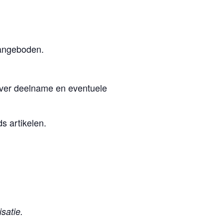
aangeboden.
over deelname en eventuele
s artikelen.
satie.