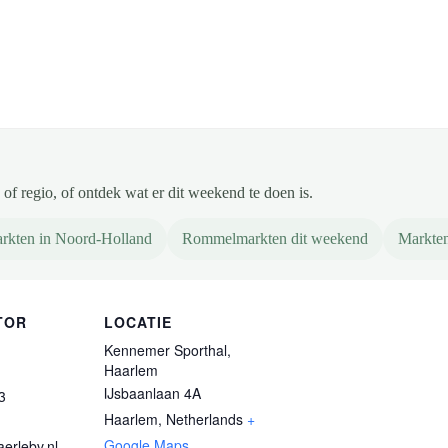
of regio, of ontdek wat er dit weekend te doen is.
rkten in Noord-Holland
Rommelmarkten dit weekend
Markten
TOR
LOCATIE
Kennemer Sporthal,
Haarlem
IJsbaanlaan 4A
3
Haarlem
,
Netherlands
+
Google Maps
erlebv.nl