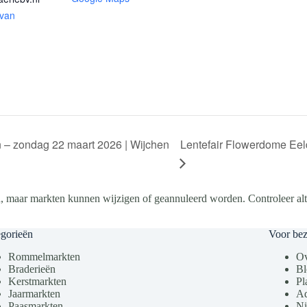
 van
Lentefair Flowerdome Eel
n – zondag 22 maart 2026 | Wijchen
, maar markten kunnen wijzigen of geannuleerd worden. Controleer altij
gorieën
Voor be
Rommelmarkten
Ov
Braderieën
Bl
Kerstmarkten
Pl
Jaarmarkten
Ad
Paasmarkten
Ni