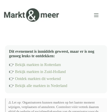
Ga
naar
de
inhoud
Dit evenement is inmiddels geweest, maar er is nog
genoeg leuks te ontdekken:
👉
Bekijk markten in Rotterdam
👉
Bekijk markten in Zuid-Holland
👉
Ontdek markten dit weekend
👉
Bekijk alle markten in Nederland
⚠️ Let op: Organisatoren kunnen markten op het laatste moment
wijzigen, verplaatsen of annuleren. Controleer vóór vertrek daarom
altijd de website of socialmediakanalen van de organisator voor de