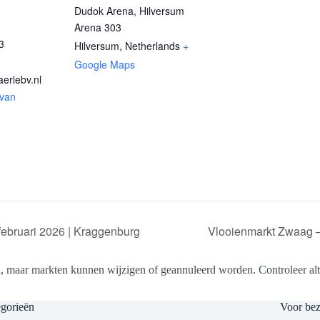
Dudok Arena, Hilversum
Arena 303
3
Hilversum
,
Netherlands
+
Google Maps
erlebv.nl
 van
 februari 2026 | Kraggenburg
Vlooienmarkt Zwaag – 
, maar markten kunnen wijzigen of geannuleerd worden. Controleer altij
gorieën
Voor be