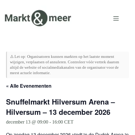
Ga
naar
de
inhoud
⚠️ Let op: Organisatoren kunnen markten op het laatste moment
wijzigen, verplaatsen of annuleren. Controleer vóór vertrek daarom
altijd de website of socialmediakanalen van de organisator voor de
meest actuele informatie.
« Alle Evenementen
Snuffelmarkt Hilversum Arena –
Hilversum – 13 december 2026
december 13 @ 09:00
-
16:00
CET
Op zondag 13 december 2026 vindt in de Dudok Arena in