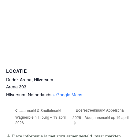
LOCATIE
Dudok Arena, Hilversum
Arena 303
Hilversum
,
Netherlands
+ Google Maps
Boerestreekmarkt Appelscha
Jaarmarkt & Snuffelmarkt
Wagnerplein Tilburg – 19 april
2026 – Voorjaarsmarkt op 19 april
2026
⚠️ Deze informatie is met zorg samengesteld, maar markten