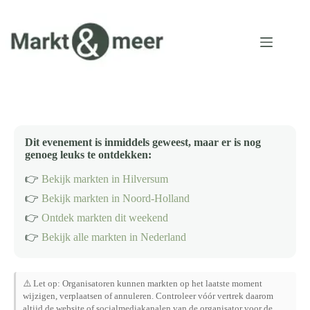
Ga
naar
de
inhoud
Dit evenement is inmiddels geweest, maar er is nog
genoeg leuks te ontdekken:
👉
Bekijk markten in Hilversum
👉
Bekijk markten in Noord-Holland
👉
Ontdek markten dit weekend
👉
Bekijk alle markten in Nederland
⚠️ Let op: Organisatoren kunnen markten op het laatste moment
wijzigen, verplaatsen of annuleren. Controleer vóór vertrek daarom
altijd de website of socialmediakanalen van de organisator voor de