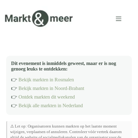
Ga
naar
de
inhoud
Dit evenement is inmiddels geweest, maar er is nog
genoeg leuks te ontdekken:
👉
Bekijk markten in Rosmalen
👉
Bekijk markten in Noord-Brabant
👉
Ontdek markten dit weekend
👉
Bekijk alle markten in Nederland
⚠️ Let op: Organisatoren kunnen markten op het laatste moment
wijzigen, verplaatsen of annuleren. Controleer vóór vertrek daarom
altijd de website of socialmediakanalen van de organisator voor de