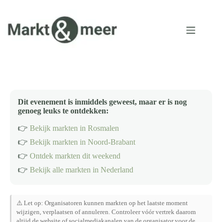
Ga
naar
de
inhoud
Dit evenement is inmiddels geweest, maar er is nog
genoeg leuks te ontdekken:
👉
Bekijk markten in Rosmalen
👉
Bekijk markten in Noord-Brabant
👉
Ontdek markten dit weekend
👉
Bekijk alle markten in Nederland
⚠️ Let op: Organisatoren kunnen markten op het laatste moment
wijzigen, verplaatsen of annuleren. Controleer vóór vertrek daarom
altijd de website of socialmediakanalen van de organisator voor de