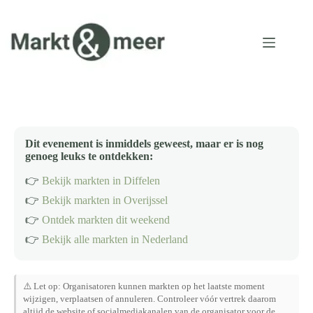
Ga
naar
de
inhoud
Dit evenement is inmiddels geweest, maar er is nog
genoeg leuks te ontdekken:
👉
Bekijk markten in Diffelen
👉
Bekijk markten in Overijssel
👉
Ontdek markten dit weekend
👉
Bekijk alle markten in Nederland
⚠️ Let op: Organisatoren kunnen markten op het laatste moment
wijzigen, verplaatsen of annuleren. Controleer vóór vertrek daarom
altijd de website of socialmediakanalen van de organisator voor de