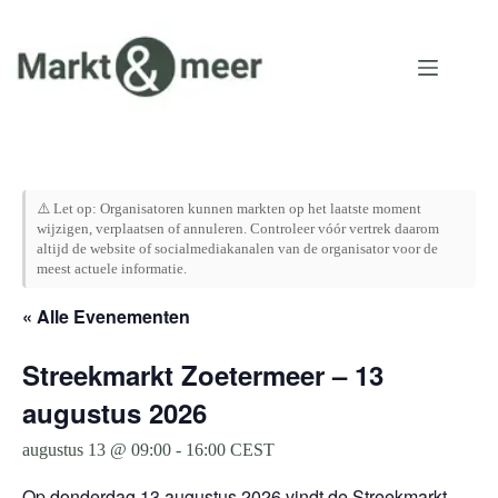
Ga
naar
de
inhoud
⚠️ Let op: Organisatoren kunnen markten op het laatste moment
wijzigen, verplaatsen of annuleren. Controleer vóór vertrek daarom
altijd de website of socialmediakanalen van de organisator voor de
meest actuele informatie.
« Alle Evenementen
Streekmarkt Zoetermeer – 13
augustus 2026
augustus 13 @ 09:00
-
16:00
CEST
Op donderdag 13 augustus 2026 vindt de Streekmarkt