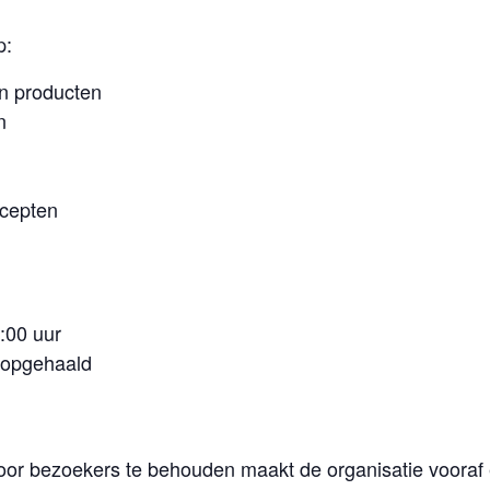
p:
n producten
n
ncepten
:00 uur
 opgehaald
or bezoekers te behouden maakt de organisatie vooraf 