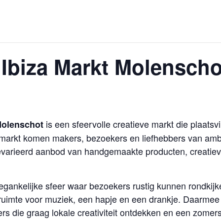
biza Markt Molenschot
is een sfeervolle creatieve markt die plaatsv
Molenschot
markt komen makers, bezoekers en liefhebbers van am
n gevarieerd aanbod van handgemaakte producten, creatie
egankelijke sfeer waar bezoekers rustig kunnen rondkijk
 ruimte voor muziek, een hapje en een drankje. Daarme
rs die graag lokale creativiteit ontdekken en een zomer