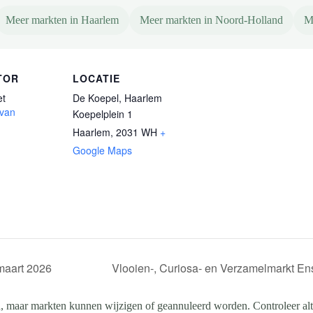
Meer markten in Haarlem
Meer markten in Noord-Holland
M
TOR
LOCATIE
et
De Koepel, Haarlem
 van
Koepelplein 1
Haarlem
,
2031 WH
+
Google Maps
maart 2026
Vlooien-, Curiosa- en Verzamelmarkt E
, maar markten kunnen wijzigen of geannuleerd worden. Controleer altij