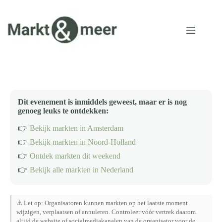
Ga
naar
de
inhoud
Dit evenement is inmiddels geweest, maar er is nog
genoeg leuks te ontdekken:
👉
Bekijk markten in Amsterdam
👉
Bekijk markten in Noord-Holland
👉
Ontdek markten dit weekend
👉
Bekijk alle markten in Nederland
⚠️ Let op: Organisatoren kunnen markten op het laatste moment
wijzigen, verplaatsen of annuleren. Controleer vóór vertrek daarom
altijd de website of socialmediakanalen van de organisator voor de