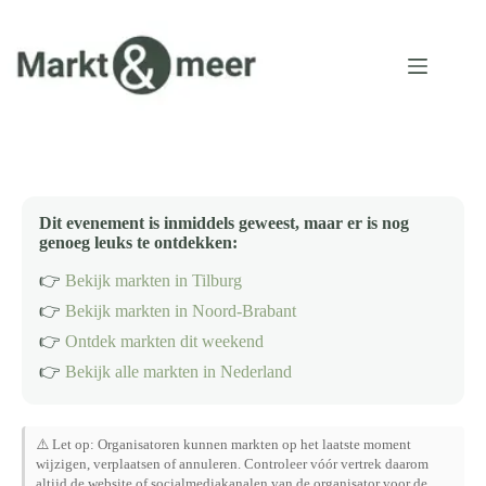
Ga
naar
de
inhoud
Dit evenement is inmiddels geweest, maar er is nog
genoeg leuks te ontdekken:
👉
Bekijk markten in Tilburg
👉
Bekijk markten in Noord-Brabant
👉
Ontdek markten dit weekend
👉
Bekijk alle markten in Nederland
⚠️ Let op: Organisatoren kunnen markten op het laatste moment
wijzigen, verplaatsen of annuleren. Controleer vóór vertrek daarom
altijd de website of socialmediakanalen van de organisator voor de