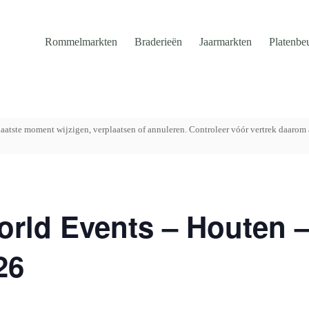
Rommelmarkten
Braderieën
Jaarmarkten
Platenbe
aatste moment wijzigen, verplaatsen of annuleren. Controleer vóór vertrek daarom 
orld Events – Houten –
26