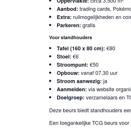
circa 3.500 m²
Oppervlakte:
trading cards, Pokémon
Aanbod:
ruilmogelijkheden en com
Extra:
gratis
Parkeren:
Voor standhouders
€80
Tafel (160 x 80 cm):
€6
Stoel:
€50
Stroompunt:
vanaf 07.30 uur
Opbouw:
ja
Stroom aanwezig:
via website organi
Aanmelden:
verzamelaars en TC
Doelgroep:
Deze beurs biedt standhouders een 
Een toegankelijke TCG beurs voor 