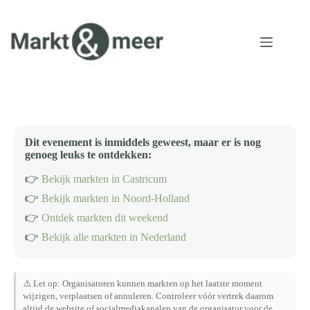
Ga
naar
de
inhoud
Dit evenement is inmiddels geweest, maar er is nog
genoeg leuks te ontdekken:
👉
Bekijk markten in Castricum
👉
Bekijk markten in Noord-Holland
👉
Ontdek markten dit weekend
👉
Bekijk alle markten in Nederland
⚠️ Let op: Organisatoren kunnen markten op het laatste moment
wijzigen, verplaatsen of annuleren. Controleer vóór vertrek daarom
altijd de website of socialmediakanalen van de organisator voor de