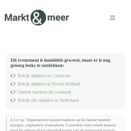
Ga
naar
de
inhoud
Dit evenement is inmiddels geweest, maar er is nog
genoeg leuks te ontdekken:
👉
Bekijk markten in Castricum
👉
Bekijk markten in Noord-Holland
👉
Ontdek markten dit weekend
👉
Bekijk alle markten in Nederland
⚠️ Let op: Organisatoren kunnen markten op het laatste moment
wijzigen, verplaatsen of annuleren. Controleer vóór vertrek daarom
altijd de website of socialmediakanalen van de organisator voor de