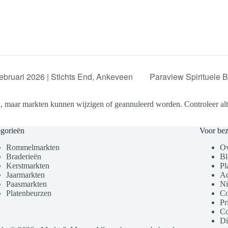
ebruari 2026 | Stichts End, Ankeveen
Paraview Spirituele B
, maar markten kunnen wijzigen of geannuleerd worden. Controleer altij
gorieën
Voor be
Rommelmarkten
Ov
Braderieën
Bl
Kerstmarkten
Pl
Jaarmarkten
Ad
Paasmarkten
Ni
Platenbeurzen
Co
Pr
Co
Di