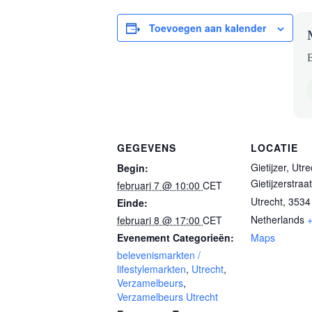
Toevoegen aan kalender
B
GEGEVENS
LOCATIE
Gietijzer, Utre
Begin:
Gietijzerstraa
februari 7 @ 10:00
CET
Utrecht
,
3534
Einde:
Netherlands
februari 8 @ 17:00
CET
Evenement Categorieën:
Maps
belevenismarkten /
lifestylemarkten
,
Utrecht
,
Verzamelbeurs
,
Verzamelbeurs Utrecht