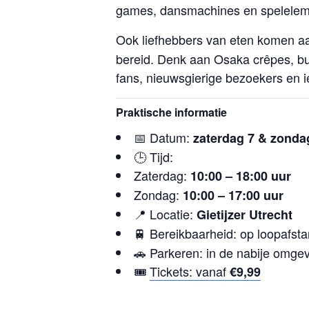
games, dansmachines en spelelem
Ook liefhebbers van eten komen aa
bereid. Denk aan Osaka crêpes, bub
fans, nieuwsgierige bezoekers en i
Praktische informatie
📅 Datum:
zaterdag 7 & zondag
🕒 Tijd:
Zaterdag:
10:00 – 18:00 uur
Zondag:
10:00 – 17:00 uur
📍 Locatie:
Gietijzer Utrecht
🚆 Bereikbaarheid: op loopafst
🚗 Parkeren: in de nabije omge
🎟️
Tickets: vanaf
€9,99