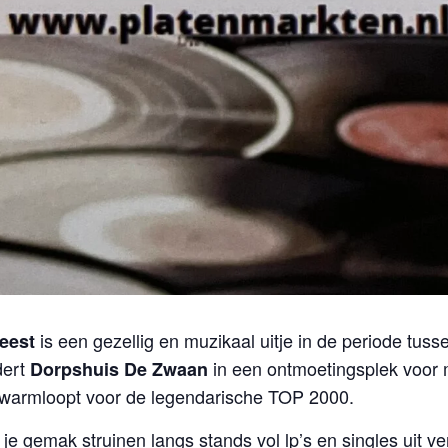
is een gezellig en muzikaal uitje in de periode tu
eest
dert
in een ontmoetingsplek voor 
Dorpshuis De Zwaan
 warmloopt voor de legendarische TOP 2000.
je gemak struinen langs stands vol lp’s en singles uit v