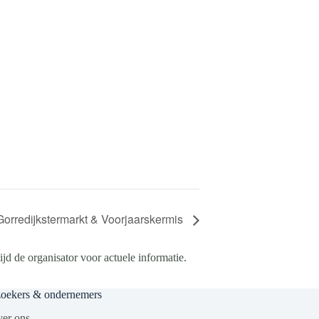
Gorredijkstermarkt & Voorjaarskermis
d de organisator voor actuele informatie.
zoekers & ondernemers
er ons