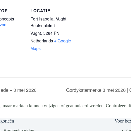
TOR
LOCATIE
Concepts
Fort Isabella, Vught
 van
Reutseplein 1
Vught
,
5264 PN
Netherlands
+ Google
Maps
ede – 3 mei 2026
Gordykstermerke 3 mei 2026 | 
, maar markten kunnen wijzigen of geannuleerd worden. Controleer altij
gorieën
Voor be
Rommelmarkten
Ov