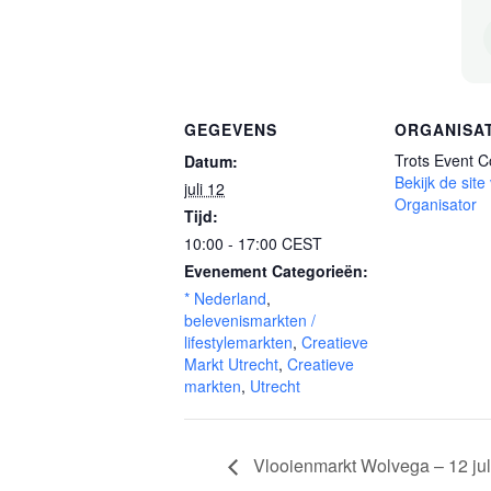
GEGEVENS
ORGANISA
Trots Event 
Datum:
Bekijk de site
juli 12
Organisator
Tijd:
10:00 - 17:00
CEST
Evenement Categorieën:
* Nederland
,
belevenismarkten /
lifestylemarkten
,
Creatieve
Markt Utrecht
,
Creatieve
markten
,
Utrecht
Vlooienmarkt Wolvega – 12 jul