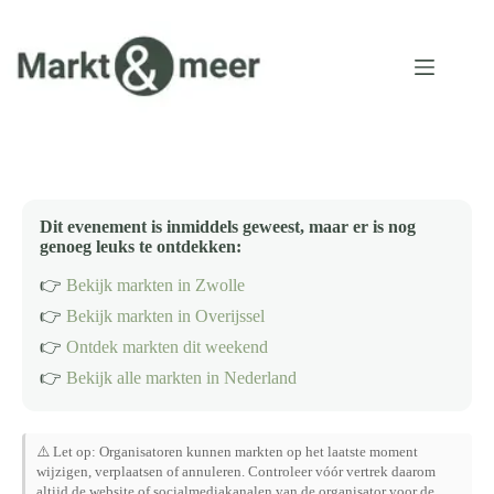
Ga
naar
de
inhoud
Dit evenement is inmiddels geweest, maar er is nog
genoeg leuks te ontdekken:
👉
Bekijk markten in Zwolle
👉
Bekijk markten in Overijssel
👉
Ontdek markten dit weekend
👉
Bekijk alle markten in Nederland
⚠️ Let op: Organisatoren kunnen markten op het laatste moment
wijzigen, verplaatsen of annuleren. Controleer vóór vertrek daarom
altijd de website of socialmediakanalen van de organisator voor de