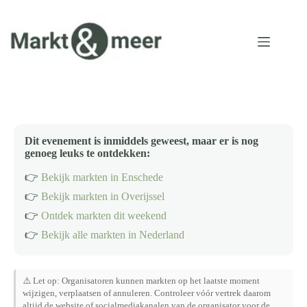
Ga
naar
de
inhoud
Dit evenement is inmiddels geweest, maar er is nog
genoeg leuks te ontdekken:
👉
Bekijk markten in Enschede
👉
Bekijk markten in Overijssel
👉
Ontdek markten dit weekend
👉
Bekijk alle markten in Nederland
⚠️ Let op: Organisatoren kunnen markten op het laatste moment
wijzigen, verplaatsen of annuleren. Controleer vóór vertrek daarom
altijd de website of socialmediakanalen van de organisator voor de