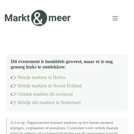
Ga
naar
de
inhoud
Dit evenement is inmiddels geweest, maar er is nog
genoeg leuks te ontdekken:
👉
Bekijk markten in Heiloo
👉
Bekijk markten in Noord-Holland
👉
Ontdek markten dit weekend
👉
Bekijk alle markten in Nederland
⚠️ Let op: Organisatoren kunnen markten op het laatste moment
wijzigen, verplaatsen of annuleren. Controleer vóór vertrek daarom
altijd de website of socialmediakanalen van de organisator voor de