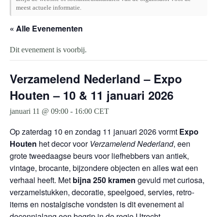
meest actuele informatie.
« Alle Evenementen
Dit evenement is voorbij.
Verzamelend Nederland – Expo
Houten – 10 & 11 januari 2026
januari 11 @ 09:00
-
16:00
CET
Op zaterdag 10 en zondag 11 januari 2026 vormt
Expo
Houten
het decor voor
Verzamelend Nederland
, een
grote tweedaagse beurs voor liefhebbers van antiek,
vintage, brocante, bijzondere objecten en alles wat een
verhaal heeft. Met
bijna 250 kramen
gevuld met curiosa,
verzamelstukken, decoratie, speelgoed, servies, retro-
items en nostalgische vondsten is dit evenement al
decennialang een begrip in de regio Utrecht.