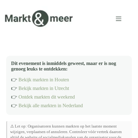
Ga
naar
de
inhoud
Dit evenement is inmiddels geweest, maar er is nog
genoeg leuks te ontdekken:
👉
Bekijk markten in Houten
👉
Bekijk markten in Utrecht
👉
Ontdek markten dit weekend
👉
Bekijk alle markten in Nederland
⚠️ Let op: Organisatoren kunnen markten op het laatste moment
wijzigen, verplaatsen of annuleren. Controleer vóór vertrek daarom
altijd de website of socialmediakanalen van de organisator voor de