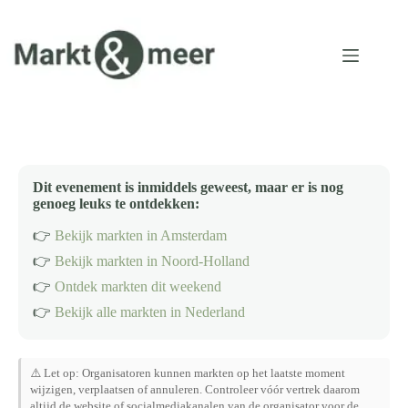
Ga
naar
de
inhoud
Dit evenement is inmiddels geweest, maar er is nog
genoeg leuks te ontdekken:
👉
Bekijk markten in Amsterdam
👉
Bekijk markten in Noord-Holland
👉
Ontdek markten dit weekend
👉
Bekijk alle markten in Nederland
⚠️ Let op: Organisatoren kunnen markten op het laatste moment
wijzigen, verplaatsen of annuleren. Controleer vóór vertrek daarom
altijd de website of socialmediakanalen van de organisator voor de