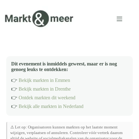
Ga
naar
de
inhoud
Dit evenement is inmiddels geweest, maar er is nog
genoeg leuks te ontdekken:
👉
Bekijk markten in Emmen
👉
Bekijk markten in Drenthe
👉
Ontdek markten dit weekend
👉
Bekijk alle markten in Nederland
⚠️ Let op: Organisatoren kunnen markten op het laatste moment
wijzigen, verplaatsen of annuleren. Controleer vóór vertrek daarom
altijd de website of socialmediakanalen van de organisator voor de