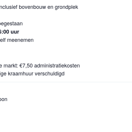
inclusief bovenbouw en grondplek
oegestaan
6:00 uur
 zelf meenemen
e markt: €7,50 administratiekosten
ige kraamhuur verschuldigd
oon