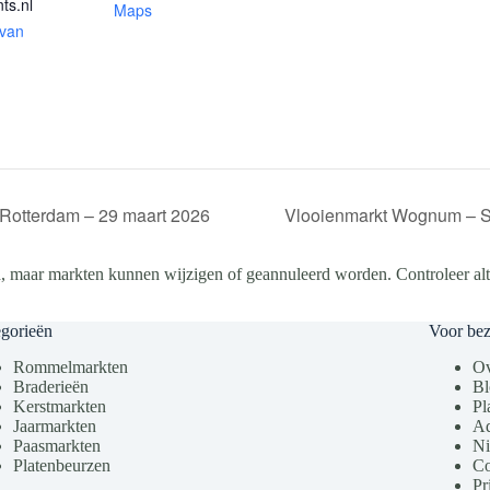
ts.nl
Maps
 van
Rotterdam – 29 maart 2026
Vlooienmarkt Wognum – S
, maar markten kunnen wijzigen of geannuleerd worden. Controleer altij
gorieën
Voor be
Rommelmarkten
Ov
Braderieën
Bl
Kerstmarkten
Pl
Jaarmarkten
Ad
Paasmarkten
Ni
Platenbeurzen
Co
Pr