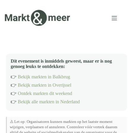
Ga
naar
de
inhoud
Dit evenement is inmiddels geweest, maar er is nog
genoeg leuks te ontdekken:
👉
Bekijk markten in Balkbrug
👉
Bekijk markten in Overijssel
👉
Ontdek markten dit weekend
👉
Bekijk alle markten in Nederland
⚠️ Let op: Organisatoren kunnen markten op het laatste moment
wijzigen, verplaatsen of annuleren. Controleer vóór vertrek daarom
altijd de website of socialmediakanalen van de organisator voor de