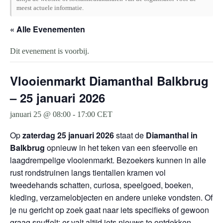
meest actuele informatie.
« Alle Evenementen
Dit evenement is voorbij.
Vlooienmarkt Diamanthal Balkbrug
– 25 januari 2026
januari 25 @ 08:00
-
17:00
CET
Op
zaterdag 25 januari 2026
staat de
Diamanthal in
Balkbrug
opnieuw in het teken van een sfeervolle en
laagdrempelige vlooienmarkt. Bezoekers kunnen in alle
rust rondstruinen langs tientallen kramen vol
tweedehands schatten, curiosa, speelgoed, boeken,
kleding, verzamelobjecten en andere unieke vondsten. Of
je nu gericht op zoek gaat naar iets specifieks of gewoon
graag snuffelt: er valt altijd iets nieuws te ontdekken.