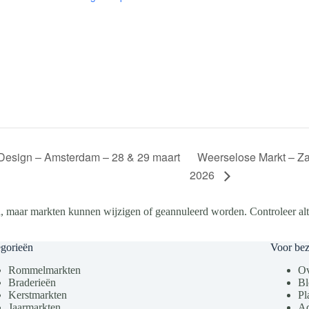
Weerselose Markt – Za
Design – Amsterdam – 28 & 29 maart
2026
, maar markten kunnen wijzigen of geannuleerd worden. Controleer altij
gorieën
Voor be
Rommelmarkten
Ov
Braderieën
Bl
Kerstmarkten
Pl
Jaarmarkten
Ad