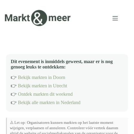
Ga
naar
de
inhoud
Dit evenement is inmiddels geweest, maar er is nog
genoeg leuks te ontdekken:
👉
Bekijk markten in Doorn
👉
Bekijk markten in Utrecht
👉
Ontdek markten dit weekend
👉
Bekijk alle markten in Nederland
⚠️ Let op: Organisatoren kunnen markten op het laatste moment
wijzigen, verplaatsen of annuleren. Controleer vóór vertrek daarom
altijd de website of socialmediakanalen van de organisator voor de