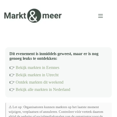
Ga
naar
de
inhoud
Dit evenement is inmiddels geweest, maar er is nog
genoeg leuks te ontdekken:
👉
Bekijk markten in Eemnes
👉
Bekijk markten in Utrecht
👉
Ontdek markten dit weekend
👉
Bekijk alle markten in Nederland
⚠️ Let op: Organisatoren kunnen markten op het laatste moment
wijzigen, verplaatsen of annuleren. Controleer vóór vertrek daarom
altijd de website of socialmediakanalen van de organisator voor de