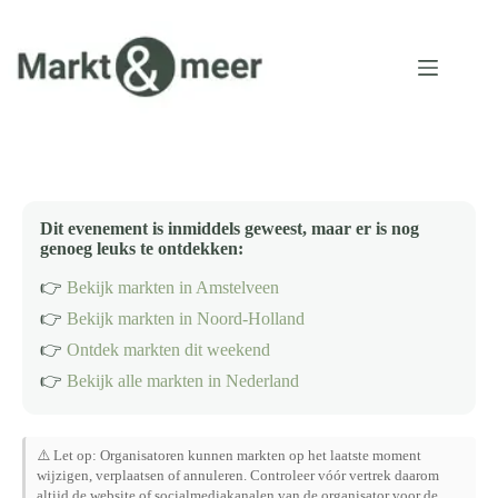
Ga
naar
de
inhoud
Dit evenement is inmiddels geweest, maar er is nog
genoeg leuks te ontdekken:
👉
Bekijk markten in Amstelveen
👉
Bekijk markten in Noord-Holland
👉
Ontdek markten dit weekend
👉
Bekijk alle markten in Nederland
⚠️ Let op: Organisatoren kunnen markten op het laatste moment
wijzigen, verplaatsen of annuleren. Controleer vóór vertrek daarom
altijd de website of socialmediakanalen van de organisator voor de