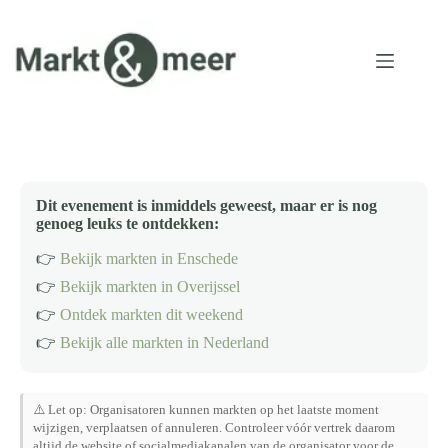
Ga
naar
de
inhoud
Dit evenement is inmiddels geweest, maar er is nog
genoeg leuks te ontdekken:
👉
Bekijk markten in Enschede
👉
Bekijk markten in Overijssel
👉
Ontdek markten dit weekend
👉
Bekijk alle markten in Nederland
⚠️ Let op: Organisatoren kunnen markten op het laatste moment
wijzigen, verplaatsen of annuleren. Controleer vóór vertrek daarom
altijd de website of socialmediakanalen van de organisator voor de