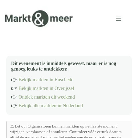
Ga
naar
de
inhoud
Dit evenement is inmiddels geweest, maar er is nog
genoeg leuks te ontdekken:
👉
Bekijk markten in Enschede
👉
Bekijk markten in Overijssel
👉
Ontdek markten dit weekend
👉
Bekijk alle markten in Nederland
⚠️ Let op: Organisatoren kunnen markten op het laatste moment
wijzigen, verplaatsen of annuleren. Controleer vóór vertrek daarom
altijd de website of socialmediakanalen van de organisator voor de