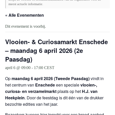
meest actuele informatie.
« Alle Evenementen
Dit evenement is voorbij.
Vlooien- & Curiosamarkt Enschede
– maandag 6 april 2026 (2e
Paasdag)
april 6 @ 09:00
-
17:00
CEST
Op
maandag 6 april 2026 (Tweede Paasdag)
vindt in
het centrum van
Enschede
een speciale
vlooien-,
curiosa- en verzamelmarkt
plaats op het
H.J. van
Heekplein
. Door de feestdag is dit één van de drukker
bezochte edities van het jaar.
Bezoekers kunnen hier terecht voor een breed aanbod