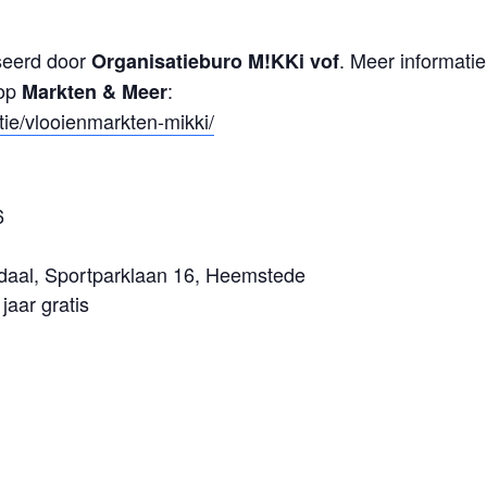
seerd door
. Meer informatie
Organisatieburo M!KKi vof
 op
:
Markten & Meer
tie/vlooienmarkten-mikki/
6
daal, Sportparklaan 16, Heemstede
jaar gratis